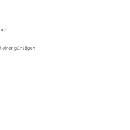
L
and,
d einer günstigen