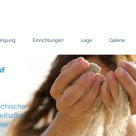
ringung
Einrichtungen
Lage
Galerie
uf
echische
elhafter
eer