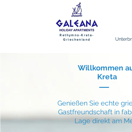
Rethymno-Kreta-
Unterb
Griechenland
Willkommen a
Kreta
Genießen Sie echte gri
Gastfreundschaft
in fab
Lage direkt am M