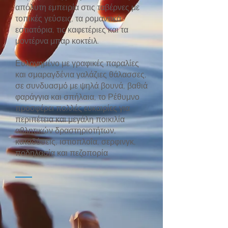
απόλυτη εμπειρία στις ταβέρνες με
τοπικές γεύσεις, τα ρομαντικά
εστιατόρια, τις καφετέριες και τα
μοντέρνα μπαρ κοκτέιλ.
Ευλογημένο με γραφικές παραλίες
και σμαραγδένια γαλάζιες θάλασσες,
σε συνδυασμό με ψηλά βουνά, βαθιά
φαράγγια και σπήλαια, το Ρέθυμνο
προσφέρει πολλές ευκαιρίες για
περιπέτεια και μεγάλη ποικιλία
αθλητικών δραστηριοτήτων,
καταδύσεις, ιστιοπλοΐα, σερφινγκ,
ποδηλασία και πεζοπορία