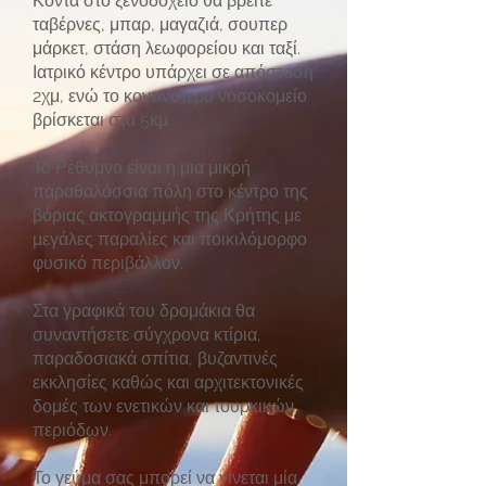
Κοντά στο ξενοδοχείο θα βρείτε
ταβέρνες, μπαρ, μαγαζιά, σουπερ
μάρκετ, στάση λεωφορείου και ταξί.
Ιατρικό κέντρο υπάρχει σε απόσταση
2χμ, ενώ το κοντινότερο νοσοκομείο
βρίσκεται στα 5κμ.
Το Ρέθυμνο είναι η μια μικρή
παραθαλάσσια πόλη στο κέντρο της
βόριας ακτογραμμής της Κρήτης με
μεγάλες παραλίες και ποικιλόμορφο
φυσικό περιβάλλον.
Στα γραφικά του δρομάκια θα
συναντήσετε σύγχρονα κτίρια,
παραδοσιακά σπίτια, βυζαντινές
εκκλησίες καθώς και αρχιτεκτονικές
δομές των ενετικών και τουρκικών
περιόδων.
Το γεύμα σας μπορεί να γίνεται μία